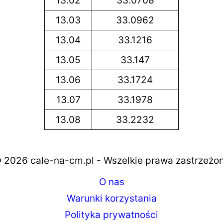
13.02
33.0708
13.03
33.0962
13.04
33.1216
13.05
33.147
13.06
33.1724
13.07
33.1978
13.08
33.2232
 2026 cale-na-cm.pl - Wszelkie prawa zastrzeżo
O nas
Warunki korzystania
Polityka prywatności