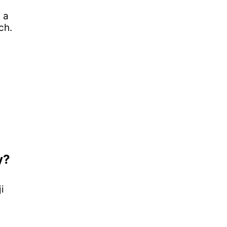
 a
ch.
y?
i