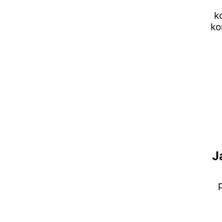
k
ko
J