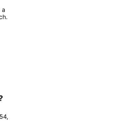
 a
ch.
?
54,