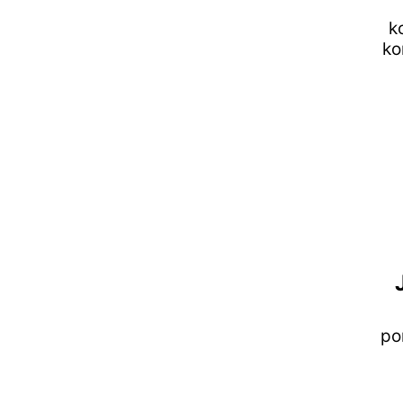
k
ko
po