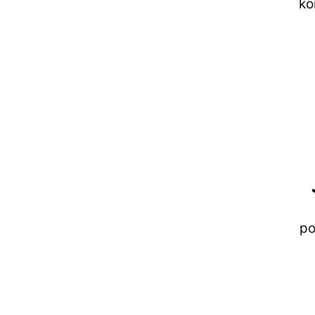
ko
po