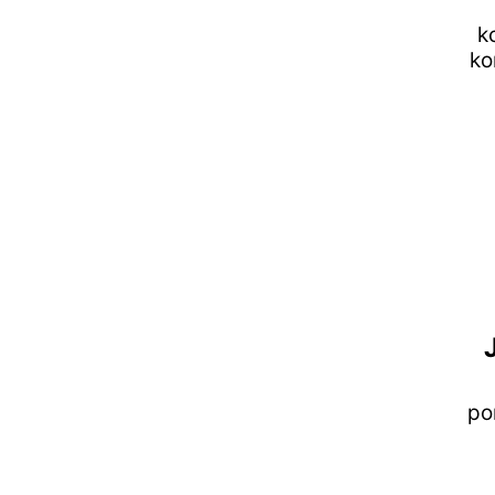
k
ko
po