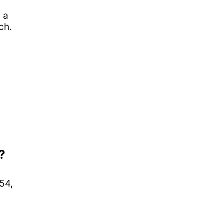
 a
ch.
?
54,