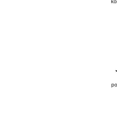
ko
po