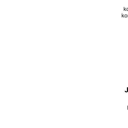
k
ko
J