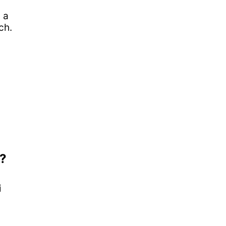
 a
ch.
y?
i