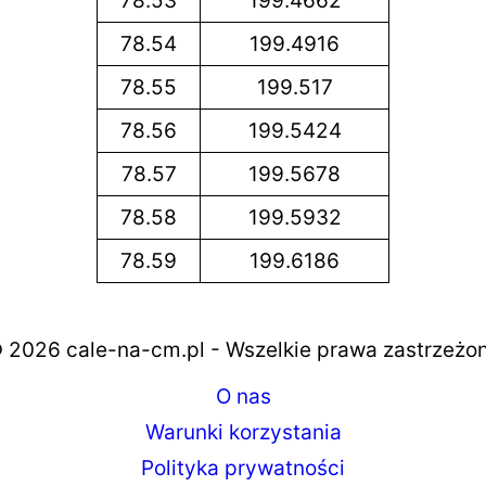
78.53
199.4662
78.54
199.4916
78.55
199.517
78.56
199.5424
78.57
199.5678
78.58
199.5932
78.59
199.6186
 2026 cale-na-cm.pl - Wszelkie prawa zastrzeżo
O nas
Warunki korzystania
Polityka prywatności