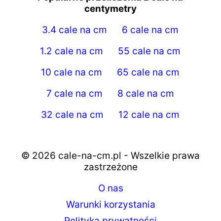
centymetry
3.4 cale na cm
6 cale na cm
1.2 cale na cm
55 cale na cm
10 cale na cm
65 cale na cm
7 cale na cm
8 cale na cm
32 cale na cm
12 cale na cm
© 2026 cale-na-cm.pl - Wszelkie prawa
zastrzeżone
O nas
Warunki korzystania
Polityka prywatności