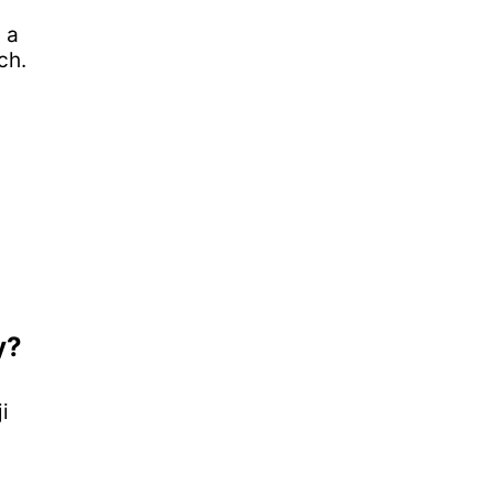
 a
ch.
y?
i