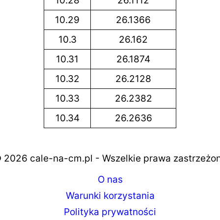
10.28
26.1112
10.29
26.1366
10.3
26.162
10.31
26.1874
10.32
26.2128
10.33
26.2382
10.34
26.2636
 2026 cale-na-cm.pl - Wszelkie prawa zastrzeżo
O nas
Warunki korzystania
Polityka prywatności