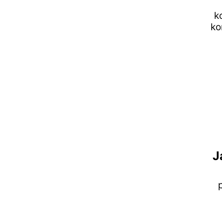
k
ko
J