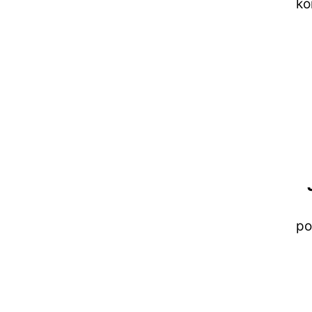
ko
po