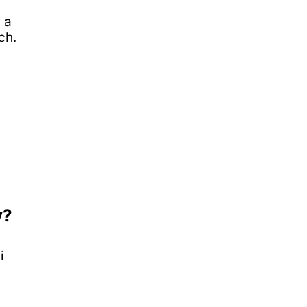
 a
ch.
y?
i