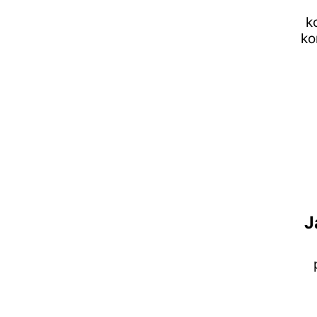
k
ko
J