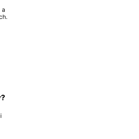
 a
ch.
y?
i