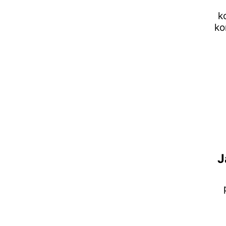
k
ko
J