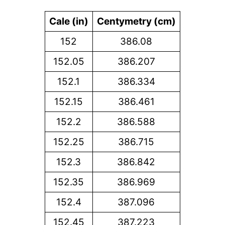
Cale (in)
Centymetry (cm)
152
386.08
152.05
386.207
152.1
386.334
152.15
386.461
152.2
386.588
152.25
386.715
152.3
386.842
152.35
386.969
152.4
387.096
152.45
387.223