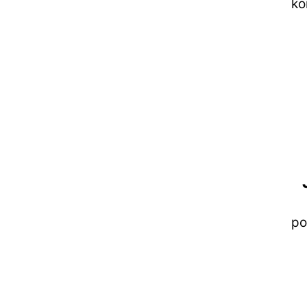
ko
po