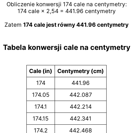
Obliczenie konwersji 174 cale na centymetry:
174 cale × 2,54 = 441.96 centymetry
Zatem
174 cale jest równy 441.96 centymetry
Tabela konwersji cale na centymetry
Cale (in)
Centymetry (cm)
174
441.96
174.05
442.087
174.1
442.214
174.15
442.341
174.2
442.468