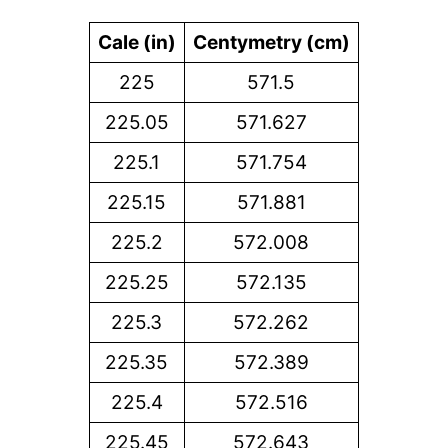
Cale (in)
Centymetry (cm)
225
571.5
225.05
571.627
225.1
571.754
225.15
571.881
225.2
572.008
225.25
572.135
225.3
572.262
225.35
572.389
225.4
572.516
225.45
572.643