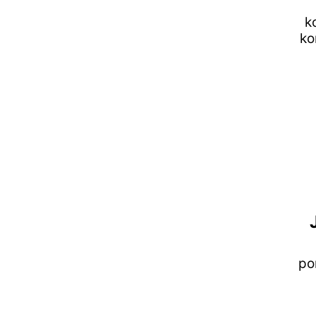
k
ko
po