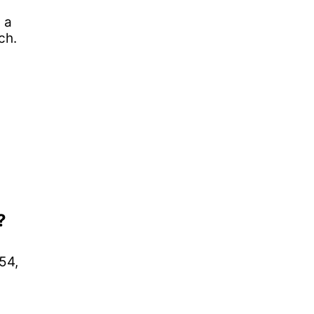
 a
ch.
?
54,