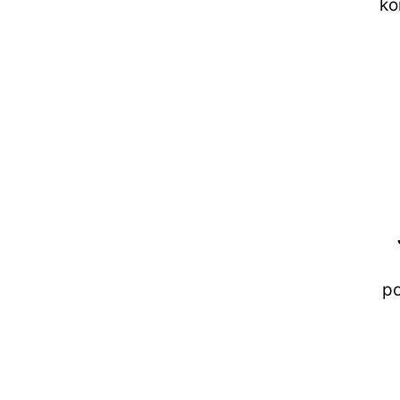
ko
po