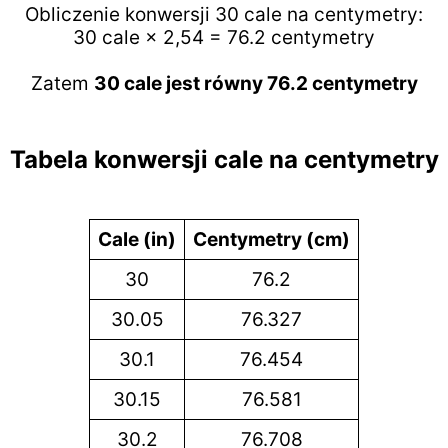
Obliczenie konwersji 30 cale na centymetry:
30 cale × 2,54 = 76.2 centymetry
Zatem
30 cale jest równy 76.2 centymetry
Tabela konwersji cale na centymetry
Cale (in)
Centymetry (cm)
30
76.2
30.05
76.327
30.1
76.454
30.15
76.581
30.2
76.708