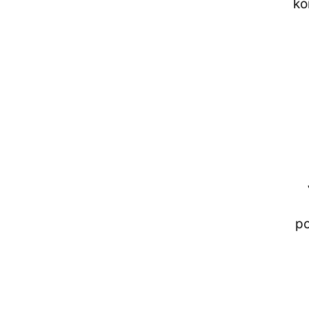
ko
po