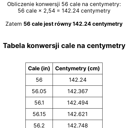
Obliczenie konwersji 56 cale na centymetry:
56 cale × 2,54 = 142.24 centymetry
Zatem
56 cale jest równy 142.24 centymetry
Tabela konwersji cale na centymetry
Cale (in)
Centymetry (cm)
56
142.24
56.05
142.367
56.1
142.494
56.15
142.621
56.2
142.748