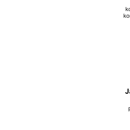
k
ko
J