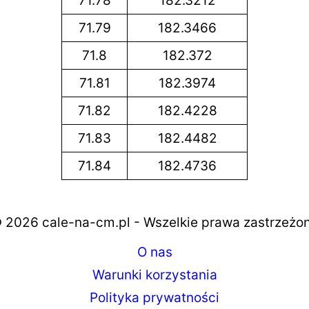
71.78
182.3212
71.79
182.3466
71.8
182.372
71.81
182.3974
71.82
182.4228
71.83
182.4482
71.84
182.4736
 2026 cale-na-cm.pl - Wszelkie prawa zastrzeżo
O nas
Warunki korzystania
Polityka prywatności