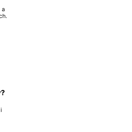
 a
ch.
y?
i