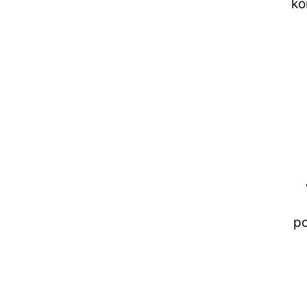
ko
po